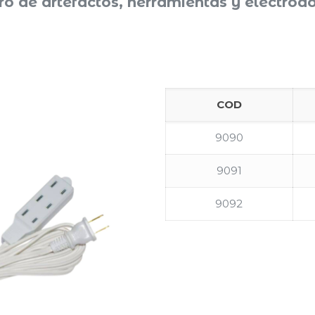
o de artefactos, herramientas y electro
COD
9090
9091
9092