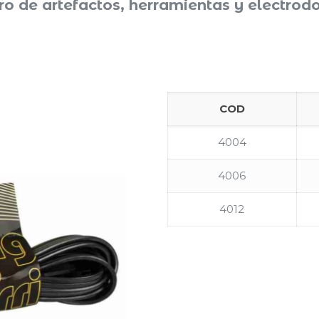
o de artefactos, herramientas y electro
COD
4004
4006
4012