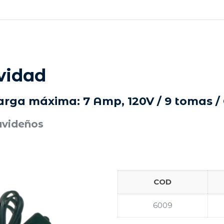
vidad
rga máxima: 7 Amp, 120V / 9 tomas / 
avideños
COD
6009