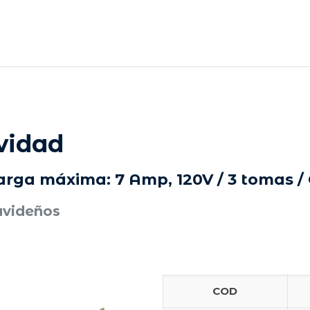
vidad
rga máxima: 7 Amp, 120V / 3 tomas / 
avideños
COD