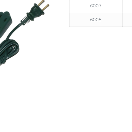
6007
6008