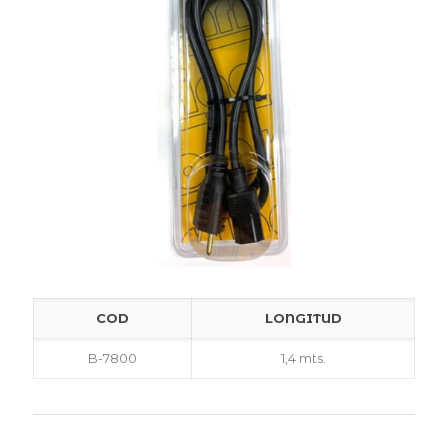
COD
LONGITUD
B-7800
1,4 mts.