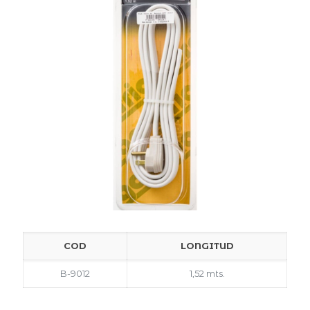
COD
LONGITUD
B-9012
1,52 mts.